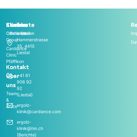
Standorte
Kliniken
Karriere
Re
Cardiance
Offene Stellen
Liestal –
Im
Group
Hammerstrasse
Da
35, 4410
Cardiance
Liestal
Clinic
Pfäffikon
Kontakt
+41 61
Über
906 92
uns
92
Team
(Liestal)
&
ergolz-
Ärzte
klinik@cardiance.com
ergolz-
klinik@hin.ch
(Berichte)